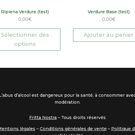
Ripiena Verdure (test)
Verdure Base (test)
0,00
€
0,00
€
Sélectionner des
Ajouter au panier
options
L’abus d’alcool est dangereux pour la santé, à consommer ave
modération.
Fritta Nostra
– Tous droits réservés
entions légales
–
Conditions générales de vente
–
Politique 