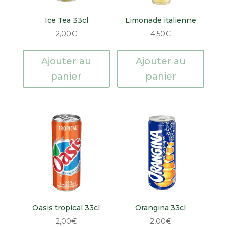
Ice Tea 33cl
Limonade italienne
2,00
€
4,50
€
Ajouter au
Ajouter au
panier
panier
Oasis tropical 33cl
Orangina 33cl
2,00
€
2,00
€