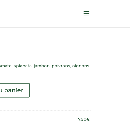
tomate, spianata, jambon, poivrons, oignons
u panier
7,50
€