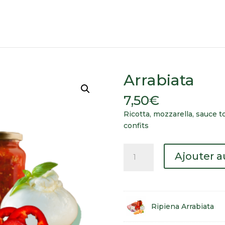
Arrabiata
7,50
€
Ricotta, mozzarella, sauce 
confits
quantité
Ajouter a
de
Arrabiata
Ripiena Arrabiata